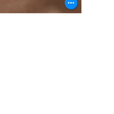
Dr Thomas Baltazard
2 min read
Dermatologie esthétique
Corriger les défauts cutanés
avec les techniques laser
Rougeurs cutanées, tâches pigmentées,
cicatrices visibles ou encore tatouages
à estomper sont autant de défauts sur
la peau qu'il est...