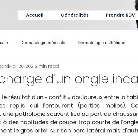
Accueil
Généralités
Prendre RDV
icale
Dermatologie médicale
Dermatologie esthétique
zard
Mar 20, 2021
2 min read
 charge d'un ongle inc
 le résultat d’un « conflit » douloureux entre la tab
s replis qui l’entourent (parties molles). Cet
st une pathologie souvent liée au port de chaussur
t à des habitudes de coupe trop courte de l’ongle.
ent le gros orteil sur son bord latéral mais d'aut