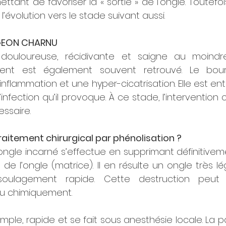
tant de favoriser la « sortie » de l’ongle. Toutefois
l’évolution vers le stade suivant aussi.
GEON CHARNU
 douloureuse, récidivante et saigne au moindre
lent est également souvent retrouvé. Le bou
flammation et une hyper-cicatrisation. Elle est ent
’infection qu’il provoque. À ce stade, l’intervention c
ssaire.
traitement chirurgical par phénolisation ?
’ongle incarné s’effectue en supprimant définitivem
 de l’ongle (matrice). Il en résulte un ongle très l
oulagement rapide. Cette destruction peut ê
ou chimiquement.
simple, rapide et se fait sous anesthésie locale. La p