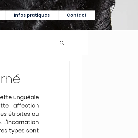
Infos pratiques
Contact
arné
lette unguéale 
te affection 
es étroites ou 
 L'incarnation 
res types sont 