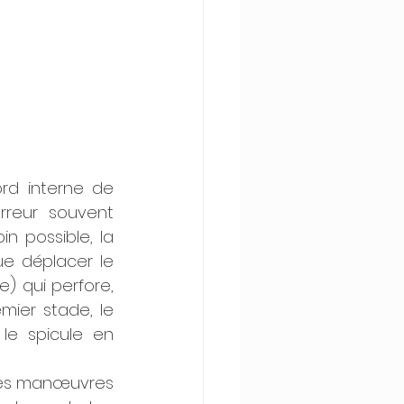
rd interne de 
rreur souvent 
n possible, la 
e déplacer le 
) qui perfore, 
ier stade, le 
le spicule en 
des manœuvres 