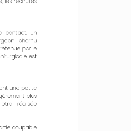
, les rechutes 
 contact. Un 
rgeon charnu 
retenue par le 
hirurgicale est 
ent une petite 
égèrement plus 
tre réalisée 
artie coupable 