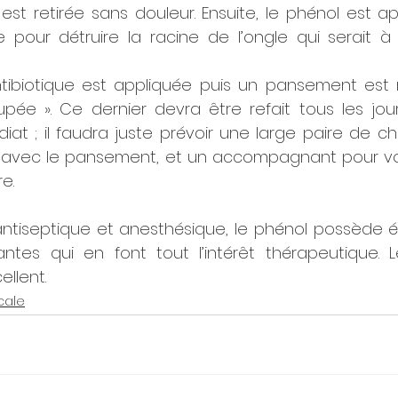
est retirée sans douleur. Ensuite, le phénol est app
e pour détruire la racine de l’ongle qui serait à l
iotique est appliquée puis un pansement est ré
ée ». Ce dernier devra être refait tous les jours
iat ; il faudra juste prévoir une large paire de c
e avec le pansement, et un accompagnant pour vo
e.
s antiseptique et anesthésique, le phénol possède 
ntes qui en font tout l’intérêt thérapeutique. Le
llent.
cale