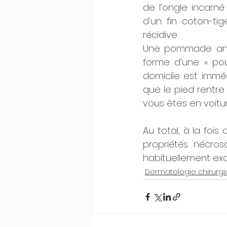
de l’ongle incarné 
d'un fin coton-tig
récidive.
Une pommade antib
forme d’une « poup
domicile est imméd
que le pied rentr
vous êtes en voitur
Au total, à la foi
propriétés nécrosa
habituellement exce
Dermatologie chirurgi