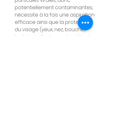
particules virales, donc 
potentiellement contaminantes, 
nécessite à la fois une aspiration 
efficace ainsi que la protection 
du visage (yeux, nez, bouche) 
tant du patient que du médecin.
Les traitements chimiques
Les complications liées aux 
traitements
Les traitements destructeurs des 
verrues entraînent une nécrose 
cutanée susceptible de s'ulcérer 
et de se surinfecter. Un traitement 
désinfectant local est en général 
suffisant, le recours à un 
traitement antibiotique par voie 