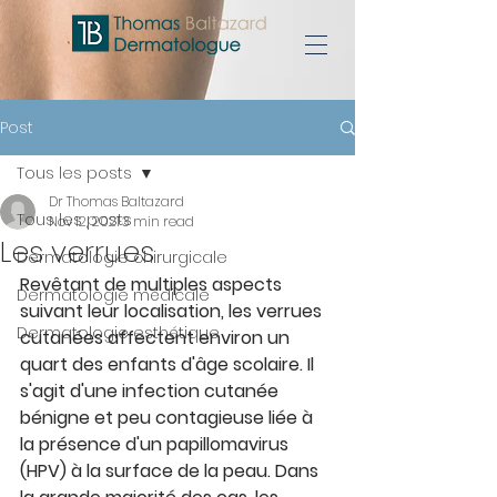
Post
Tous les posts
Dr Thomas Baltazard
Tous les posts
Nov 12, 2021
3 min read
Les verrues
Dermatologie chirurgicale
Revêtant de multiples aspects 
Dermatologie médicale
suivant leur localisation, les verrues 
Dermatologie esthétique
cutanées affectent environ un 
quart des enfants d'âge scolaire. Il 
s'agit d'une infection cutanée 
bénigne et peu contagieuse liée à 
la présence d'un papillomavirus 
(HPV) à la surface de la peau. Dans 